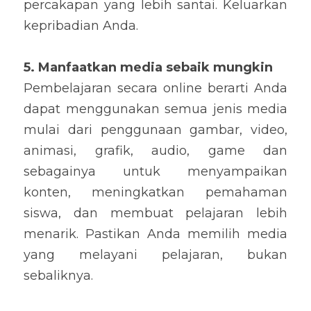
percakapan yang lebih santai. Keluarkan 
kepribadian Anda.
5. Manfaatkan media sebaik mungkin
Pembelajaran secara online berarti Anda 
dapat menggunakan semua jenis media 
mulai dari penggunaan gambar, video, 
animasi, grafik, audio, game dan 
sebagainya untuk menyampaikan 
konten, meningkatkan pemahaman 
siswa, dan membuat pelajaran lebih 
menarik. Pastikan Anda memilih media 
yang melayani pelajaran, bukan 
sebaliknya.