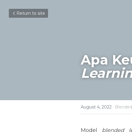
Return to site
Apa Ke
Learni
August 4, 2022
·
Blended
Model 
blended l