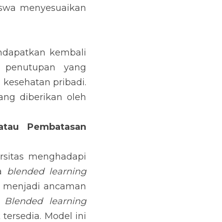
iswa menyesuaikan 
dapatkan kembali 
 penutupan yang 
kesehatan pribadi. 
ang diberikan oleh 
atau Pembatasan 
rsitas menghadapi 
a 
blended learning
h menjadi ancaman 
 
Blended learning
tersedia. Model ini 