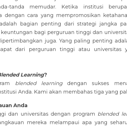
da-tanda memudar. Ketika institusi berupa
adalah bagian penting dari strategi jangka pan
untungan bagi perguruan tinggi dan universitas 
ipertimbangkan juga. Yang paling penting adal
pat dari perguruan tinggi atau universitas y
Blended Learning
?
gram 
blended learning
 dengan sukses mena
stitusi Anda. Kami akan membahas tiga yang palin
kauan Anda
ggi dan universitas dengan program 
blended le
ngkauan mereka melampaui apa yang seharusn