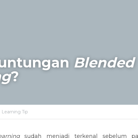
untungan 
Blended 
ng
?
 Learning Tip
earning
 sudah menjadi terkenal sebelum pa