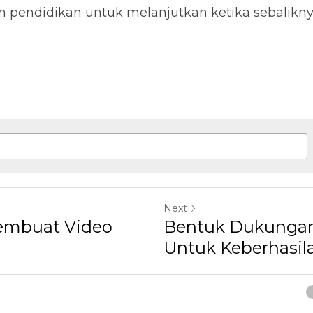
pendidikan untuk melanjutkan ketika sebaliknya
Next
embuat Video
Bentuk Dukungan 
Untuk Keberhasil