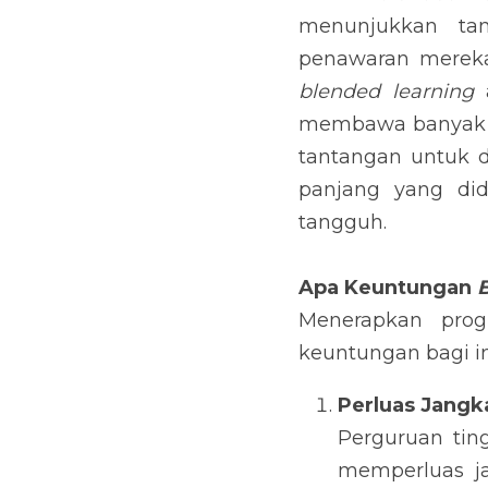
menunjukkan tan
blended learning
 
membawa banyak ke
tantangan untuk d
panjang yang dida
tangguh.
Apa Keuntungan 
Menerapkan pro
keuntungan bagi in
Perluas Jang
Perguruan tin
memperluas ja