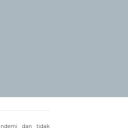
ndemi dan tidak 