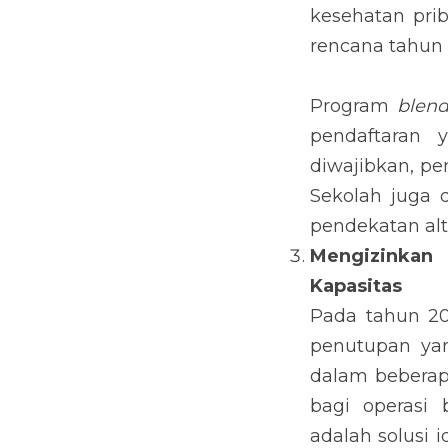
kesehatan pri
rencana tahun 
Program 
blend
pendaftaran 
diwajibkan, pe
Sekolah juga d
pendekatan alte
Mengizinkan
Kapasitas
Pada tahun 20
penutupan yan
dalam beberap
bagi operasi
adalah solusi i