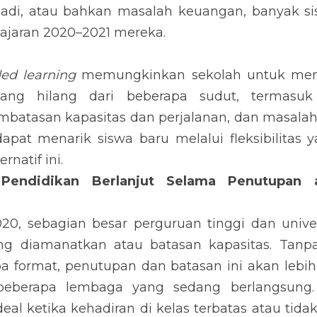
badi, atau bahkan masalah keuangan, banyak s
ajaran 2020–2021 mereka.
ed learning
 memungkinkan sekolah untuk men
yang hilang dari beberapa sudut, termasuk
mbatasan kapasitas dan perjalanan, dan masalah 
apat menarik siswa baru melalui fleksibilitas y
rnatif ini.
 Pendidikan Berlanjut Selama Penutupan 
20, sebagian besar perguruan tinggi dan unive
g diamanatkan atau batasan kapasitas. Tanp
a format, penutupan dan batasan ini akan lebi
 beberapa lembaga yang sedang berlangsung.
deal ketika kehadiran di kelas terbatas atau tidak 