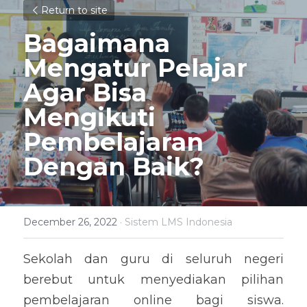
Return to site
Bagaimana 
Mengatur Pelajar 
Agar Bisa 
Mengikuti 
Pembelajaran 
Dengan Baik?
December 26, 2022
·
Sistem LMS Indonesia
Sekolah dan guru di seluruh negeri 
berebut untuk menyediakan pilihan 
pembelajaran online bagi siswa. 