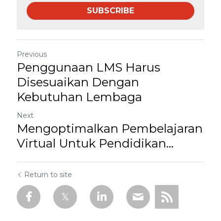
SUBSCRIBE
Previous
Penggunaan LMS Harus
Disesuaikan Dengan
Kebutuhan Lembaga
Next
Mengoptimalkan Pembelajaran
Virtual Untuk Pendidikan...
Return to site