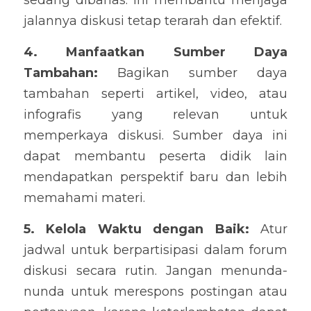
sedang dibahas. Ini membantu menjaga 
jalannya diskusi tetap terarah dan efektif.
4. Manfaatkan Sumber Daya 
Tambahan:
 Bagikan sumber daya 
tambahan seperti artikel, video, atau 
infografis yang relevan untuk 
memperkaya diskusi. Sumber daya ini 
dapat membantu peserta didik lain 
mendapatkan perspektif baru dan lebih 
memahami materi.
5. Kelola Waktu dengan Baik:
 Atur 
jadwal untuk berpartisipasi dalam forum 
diskusi secara rutin. Jangan menunda-
nunda untuk merespons postingan atau 