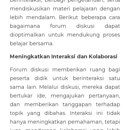
berinteraksi, berbagi pengetahuan, serta 
mendiskusikan materi pelajaran dengan 
lebih mendalam. Berikut beberapa cara 
bagaimana forum diskusi dapat 
dioptimalkan untuk mendukung proses 
belajar bersama.
Meningkatkan Interaksi dan Kolaborasi
Forum diskusi memberikan ruang bagi 
peserta didik untuk berinteraksi satu 
sama lain. Melalui diskusi, mereka dapat 
bertukar ide, mengajukan pertanyaan, 
dan memberikan tanggapan terhadap 
topik yang dibahas. Interaksi ini tidak 
hanya meningkatkan pemahaman, tetapi 