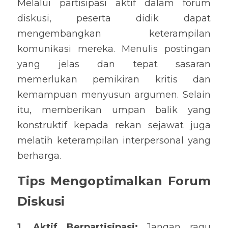
Melalui partisipasi aktif dalam forum 
diskusi, peserta didik dapat 
mengembangkan keterampilan 
komunikasi mereka. Menulis postingan 
yang jelas dan tepat sasaran 
memerlukan pemikiran kritis dan 
kemampuan menyusun argumen. Selain 
itu, memberikan umpan balik yang 
konstruktif kepada rekan sejawat juga 
melatih keterampilan interpersonal yang 
berharga.
Tips Mengoptimalkan Forum 
Diskusi
1. Aktif Berpartisipasi:
 Jangan ragu 