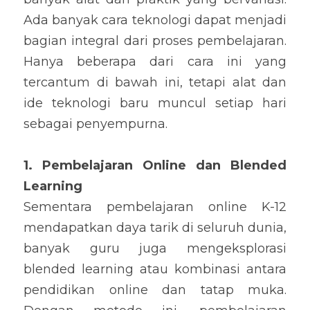
Ada banyak cara teknologi dapat menjadi 
bagian integral dari proses pembelajaran. 
Hanya beberapa dari cara ini yang 
tercantum di bawah ini, tetapi alat dan 
ide teknologi baru muncul setiap hari 
sebagai penyempurna.
1. Pembelajaran Online dan Blended 
Learning
Sementara pembelajaran online K-12 
mendapatkan daya tarik di seluruh dunia, 
banyak guru juga mengeksplorasi 
blended learning atau kombinasi antara 
pendidikan online dan tatap muka. 