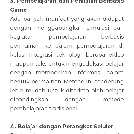
3. Pembelajaran dan Penilaian Berbasis 
Game
Ada banyak manfaat yang akan didapat 
dengan menggabungkan simulasi dan 
kegiatan pembelajaran berbasis 
permainan ke dalam pembelajaran di 
kelas. Integrasi teknologi berupa video 
maupun teks untuk mengedukasi pelajar 
dengan memberikan informasi dalam 
bentuk permainan. Metode ini cenderung 
lebih mudah untuk diterima oleh pelajar 
dibandingkan dengan metode 
pembelajaran tradisional.
4. Belajar dengan Perangkat Seluler