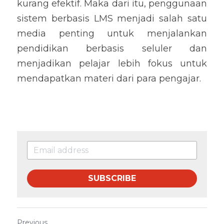
kurang efektif. Maka dari itu, penggunaan 
sistem berbasis LMS menjadi salah satu 
media penting untuk menjalankan 
pendidikan berbasis seluler dan 
menjadikan pelajar lebih fokus untuk 
mendapatkan materi dari para pengajar.
SUBSCRIBE
Previous