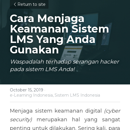
Return to site
Cara Menjaga 
Keamanan Sistem 
LMS Yang Anda 
Gunakan
Waspadalah terhadap serangan hacker 
pada sistem LMS Anda!
October 15, 2019
·
e-Learning Indonesia,
Sistem LMS Indonesia
Menjaga sistem keamanan digital 
(cyber 
security)
 merupakan hal yang sangat 
penting untuk dilakukan. Sering kali, para 