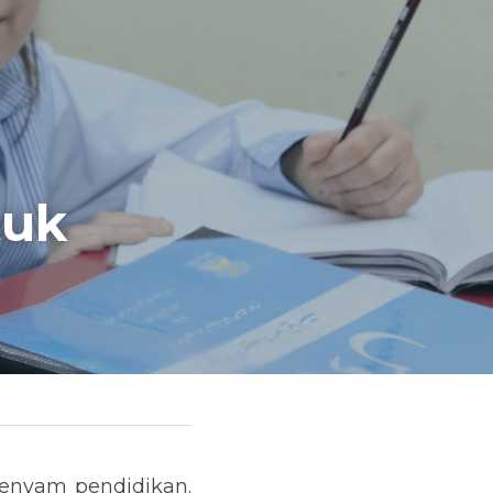
uk 
enyam pendidikan. 