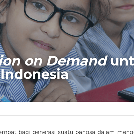
ion on Demand
 unt
 Indonesia
empat bagi generasi suatu bangsa dalam meng