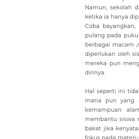
Namun, sekolah da
ketika ia hanya di
Coba bayangkan, 
pulang pada pukul
berbagai macam ,m
diperlukan oleh s
mereka pun mengik
dirinya.
Hal seperti ini tid
mana pun yang ma
kemampuan alami
membantu siswa me
bakat jika kenyat
fokus pada materi-