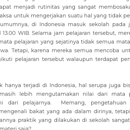
pat menjadi rutinitas yang sangat membosaka
paksa untuk mengerjakan suatu hal yang tidak pe
umumnya, di Indonesia masuk sekolah pada j
 13.00 WIB. Selama jam pelajaran tersebut, mere
ata pelajaran yang sejatinya tidak semua mata p
iswa. Tetapi, karena mereka semua mencoba unt
uti pelajaran tersebut walaupun terdapat pen
ak hanya terjadi di Indonesia, hal serupa juga bis
sih lebih mengutamakan nilai dari mata pe
 dari pelajarnya.  Memang, pengetahuan se
ngenali bakat yang ada dalam dirinya, tetapi 
aannya praktik yang dilakukan di sekolah sanga
materi saja?