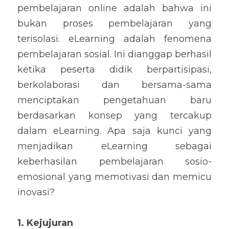
pembelajaran online adalah bahwa ini 
bukan proses pembelajaran yang 
terisolasi. eLearning adalah fenomena 
pembelajaran sosial. Ini dianggap berhasil 
ketika peserta didik berpartisipasi, 
berkolaborasi dan bersama-sama 
menciptakan pengetahuan baru 
berdasarkan konsep yang tercakup 
dalam eLearning. Apa saja kunci yang 
menjadikan eLearning sebagai 
keberhasilan pembelajaran sosio-
emosional yang memotivasi dan memicu 
inovasi?
1. Kejujuran