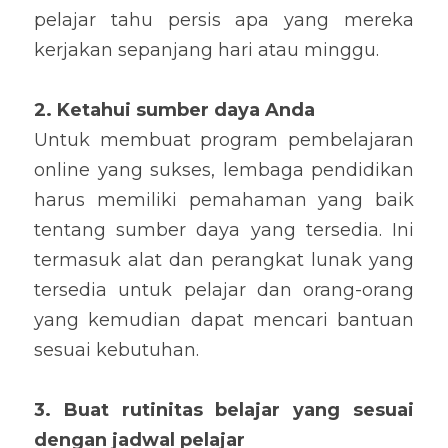
pelajar tahu persis apa yang mereka 
kerjakan sepanjang hari atau minggu.
2. Ketahui sumber daya Anda
Untuk membuat program pembelajaran 
online yang sukses, lembaga pendidikan 
harus memiliki pemahaman yang baik 
tentang sumber daya yang tersedia. Ini 
termasuk alat dan perangkat lunak yang 
tersedia untuk pelajar dan orang-orang 
yang kemudian dapat mencari bantuan 
sesuai kebutuhan.
3. Buat rutinitas belajar yang sesuai 
dengan jadwal pelajar