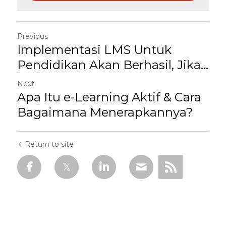
Previous
Implementasi LMS Untuk
Pendidikan Akan Berhasil, Jika...
Next
Apa Itu e-Learning Aktif & Cara
Bagaimana Menerapkannya?
Return to site