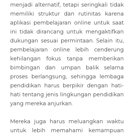
menjadi alternatif, tetapi seringkali tidak 
memiliki struktur dan rutinitas karena 
aplikasi pembelajaran online untuk saat 
ini tidak dirancang untuk mengaktifkan 
dukungan sesuai permintaan. Selain itu, 
pembelajaran online lebih cenderung 
kehilangan fokus tanpa memberikan 
bimbingan dan umpan balik selama 
proses berlangsung, sehingga lembaga 
pendidikan harus berpikir dengan hati-
hati tentang jenis lingkungan pendidikan 
yang mereka anjurkan.
Mereka juga harus meluangkan waktu 
untuk lebih memahami kemampuan 