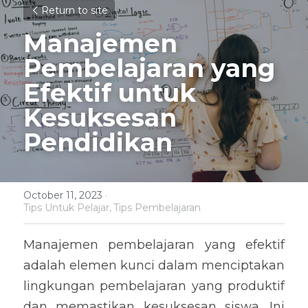
Return to site
Manajemen 
Pembelajaran yang 
Efektif untuk 
Kesuksesan 
Pendidikan
October 11, 2023
·
Tips Untuk Pelajar,
Tips Pembelajaran
Manajemen pembelajaran yang efektif 
adalah elemen kunci dalam menciptakan 
lingkungan pembelajaran yang produktif 
dan memastikan kesuksesan siswa. Ini 