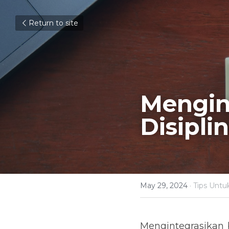
Return to site
Mengin
Disipli
May 29, 2024
·
Tips Untuk
Mengintegrasikan b