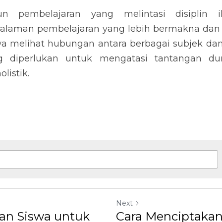
 pembelajaran yang melintasi disiplin i
laman pembelajaran yang lebih bermakna dan re
wa melihat hubungan antara berbagai subjek d
g diperlukan untuk mengatasi tantangan du
listik.
Next
n Siswa untuk
Cara Menciptaka