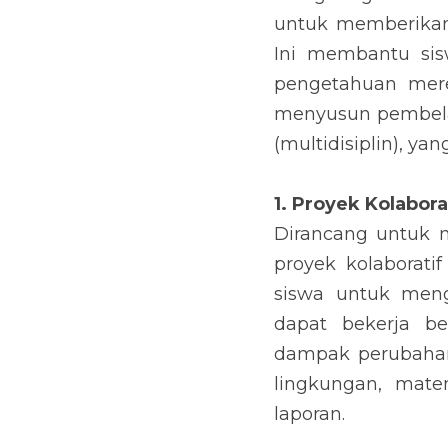
untuk memberikan 
Ini membantu sis
pengetahuan mere
menyusun pembelaja
(multidisiplin), ya
1. Proyek Kolabora
Dirancang untuk 
proyek kolaborati
siswa untuk meng
dapat bekerja b
dampak perubahan
lingkungan, mate
laporan.