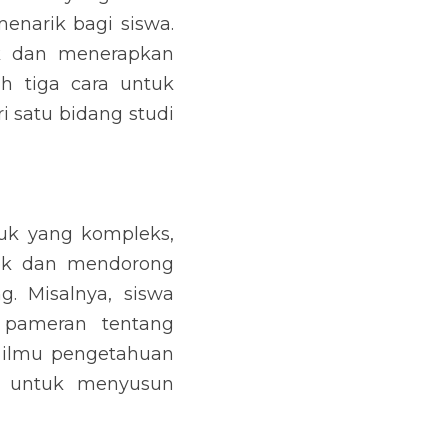
narik bagi siswa. 
k dan menerapkan 
 tiga cara untuk 
 satu bidang studi 
k yang kompleks, 
jek dan mendorong 
 Misalnya, siswa 
pameran tentang 
ilmu pengetahuan 
a untuk menyusun 