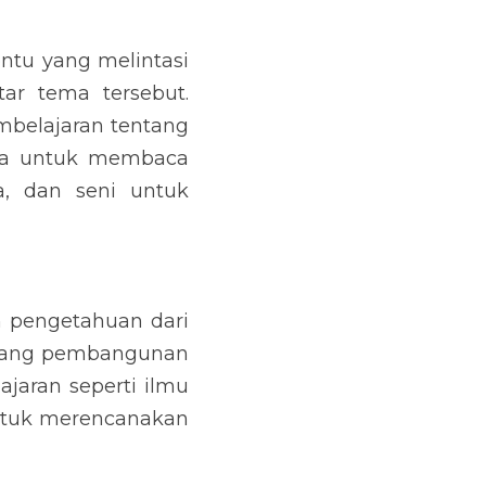
ntu yang melintasi 
r tema tersebut. 
belajaran tentang 
asa untuk membaca 
, dan seni untuk 
 pengetahuan dari 
ntang pembangunan 
jaran seperti ilmu 
tuk merencanakan 