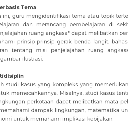
Berbasis Tema
ni, guru mengidentifikasi tema atau topik terte
lajaran dan merancang pembelajaran di sekita
enjelajahan ruang angkasa" dapat melibatkan pem
hami prinsip-prinsip gerak benda langit, bah
ran tentang misi penjelajahan ruang angkasa
mbar ilustrasi.
tidisiplin
h studi kasus yang kompleks yang memerlukan
ntuk memecahkannya. Misalnya, studi kasus te
ingkungan perkotaan dapat melibatkan mata pela
 memahami dampak lingkungan, matematika un
nomi untuk memahami implikasi kebijakan.