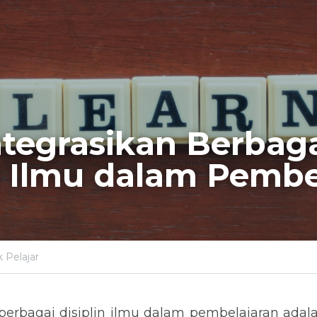
tegrasikan Berbaga
n Ilmu dalam Pembe
 Pelajar
erbagai disiplin ilmu dalam pembelajaran adalah