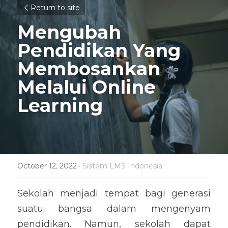
Return to site
Mengubah 
Pendidikan Yang 
Membosankan 
Melalui Online 
Learning
October 12, 2022
·
Sistem LMS Indonesia
Sekolah menjadi tempat bagi generasi 
suatu bangsa dalam mengenyam 
pendidikan. Namun, sekolah dapat 