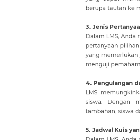
berupa tautan ke mo
3. Jenis Pertany
Dalam LMS, Anda me
pertanyaan pilihan
yang memerlukan j
menguji pemahama
4. Pengulangan d
LMS memungkinka
siswa. Dengan m
tambahan, siswa d
5. Jadwal Kuis yan
Dalam LMS, Anda d