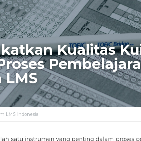
atkan Kualitas Kui
Proses Pembelajara
n LMS
em LMS Indonesia
ah satu instrumen yang penting dalam proses pe