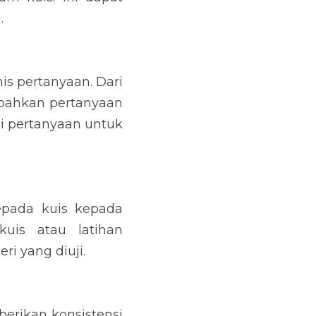
.
s pertanyaan. Dari 
 bahkan pertanyaan 
 pertanyaan untuk 
ada kuis kepada 
is atau latihan 
i yang diuji.
rikan konsistensi 