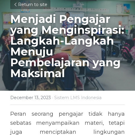
Return to site
Menjadi Pengajar 
yang Menginspirasi: 
Langkah-Langkah 
Menuju 
Pembelajaran yang 
Maksimal
December 13, 2023
·
Sistem LMS Indonesia
Peran seorang pengajar tidak hanya 
sebatas menyampaikan materi, tetapi 
juga menciptakan lingkungan 