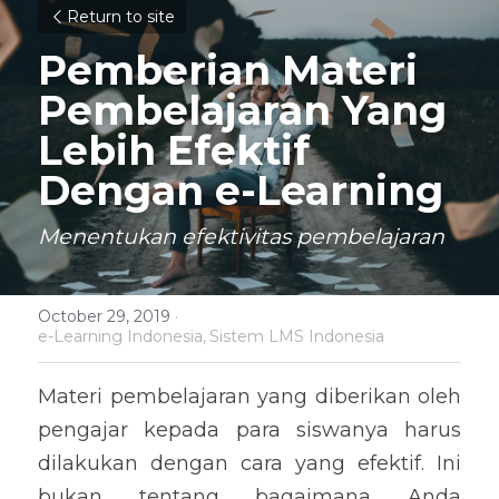
Return to site
Pemberian Materi 
Pembelajaran Yang 
Lebih Efektif 
Dengan e-Learning
Menentukan efektivitas pembelajaran
October 29, 2019
·
e-Learning Indonesia,
Sistem LMS Indonesia
Materi pembelajaran yang diberikan oleh 
pengajar kepada para siswanya harus 
dilakukan dengan cara yang efektif. Ini 
bukan tentang bagaimana Anda 