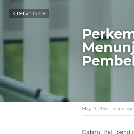
Return to site
Perkem
Menunj
Pembel
May 17, 2022
·
Teknologi
Dalam hal pendid