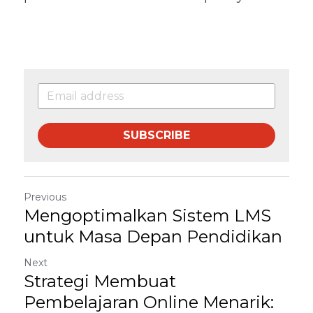
SUBSCRIBE
Previous
Mengoptimalkan Sistem LMS
untuk Masa Depan Pendidikan
Next
Strategi Membuat
Pembelajaran Online Menarik: