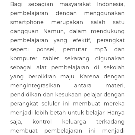
Bagi sebagian masyarakat Indonesia, 
pembelajaran dengan menggunakan 
smartphone merupakan salah satu 
gangguan. Namun, dalam mendukung 
pembelajaran yang efektif, perangkat 
seperti ponsel, pemutar mp3 dan 
komputer tablet sekarang digunakan 
sebagai alat pembelajaran di sekolah 
yang berpikiran maju. Karena dengan 
mengintegrasikan antara materi, 
pendidikan dan kesukaan pelajar dengan 
perangkat seluler ini membuat mereka 
menjadi lebih betah untuk belajar. Hanya 
saja, kontrol keluarga terkadang 
membuat pembelajaran ini menjadi 