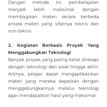
Dengan metode ini, pembelajaran 
menjadi lebih maksimal dengan 
membagikan materi secara berbeda 
antara materi yang sifatnya teknis dan 
non-teknis.
2. Kegiatan Berbasis Proyek Yang 
Menggabungkan Teknologi
Banyak proyek yang paling ketat diresapi 
dengan teknologi dari awal hingga akhir. 
Artinya, pelajar dapat mengaplikasikan 
materi yang mereka dapatkan dengan 
menggabungkannya melalui teknologi 
agar mendapatkan hasil yang maksimal.