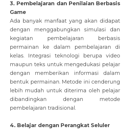
3. Pembelajaran dan Penilaian Berbasis 
Game
Ada banyak manfaat yang akan didapat 
dengan menggabungkan simulasi dan 
kegiatan pembelajaran berbasis 
permainan ke dalam pembelajaran di 
kelas. Integrasi teknologi berupa video 
maupun teks untuk mengedukasi pelajar 
dengan memberikan informasi dalam 
bentuk permainan. Metode ini cenderung 
lebih mudah untuk diterima oleh pelajar 
dibandingkan dengan metode 
pembelajaran tradisional.
4. Belajar dengan Perangkat Seluler