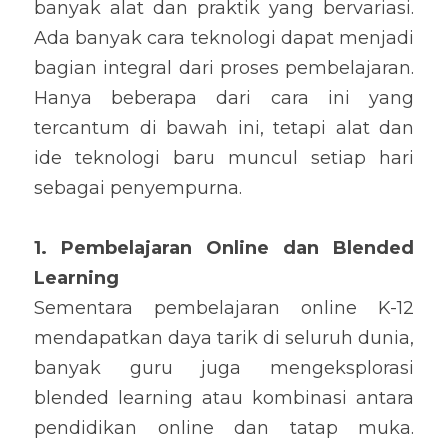
banyak alat dan praktik yang bervariasi. 
Ada banyak cara teknologi dapat menjadi 
bagian integral dari proses pembelajaran. 
Hanya beberapa dari cara ini yang 
tercantum di bawah ini, tetapi alat dan 
ide teknologi baru muncul setiap hari 
sebagai penyempurna.
1. Pembelajaran Online dan Blended 
Learning
Sementara pembelajaran online K-12 
mendapatkan daya tarik di seluruh dunia, 
banyak guru juga mengeksplorasi 
blended learning atau kombinasi antara 
pendidikan online dan tatap muka. 