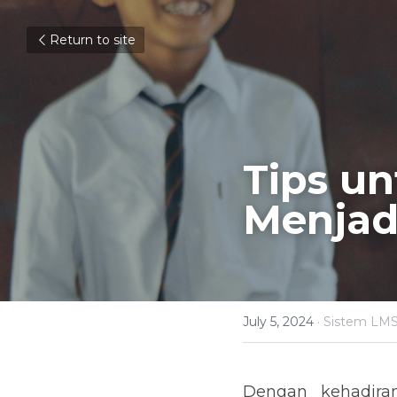
Return to site
Tips un
Menjad
July 5, 2024
·
Sistem LMS
Dengan kehadiran