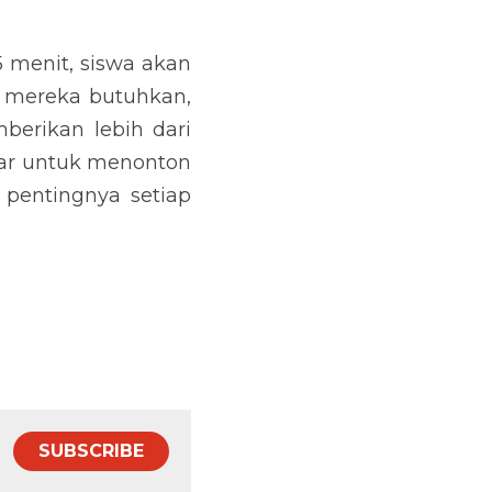
 menit, siswa akan 
 mereka butuhkan, 
erikan lebih dari 
ar untuk menonton 
pentingnya setiap 
SUBSCRIBE