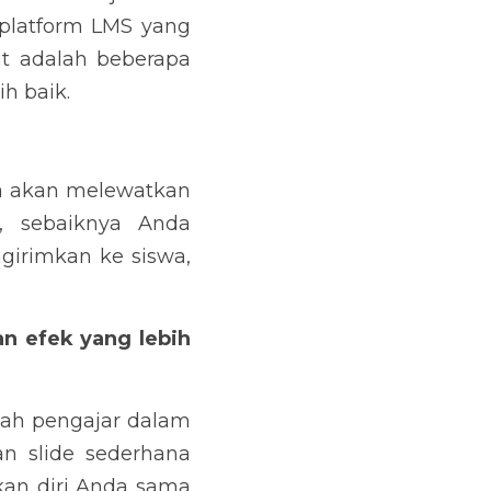
latform LMS yang 
t adalah beberapa 
h baik.
ka akan melewatkan 
, sebaiknya Anda 
rimkan ke siswa, 
 efek yang lebih 
ah pengajar dalam 
n slide sederhana 
an diri Anda sama 