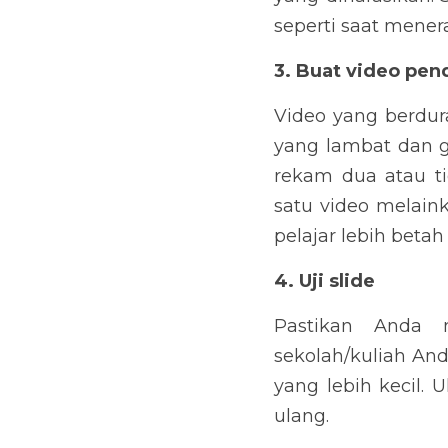
seperti saat mener
3. Buat video pen
Video yang berdur
yang lambat dan ga
rekam dua atau t
satu video melaink
pelajar lebih beta
4. Uji slide
Pastikan Anda 
sekolah/kuliah And
yang lebih kecil. U
ulang.