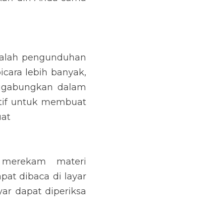
salah pengunduhan 
cara lebih banyak, 
igabungkan dalam 
ktif untuk membuat 
uat
merekam materi 
at dibaca di layar 
yar dapat diperiksa 