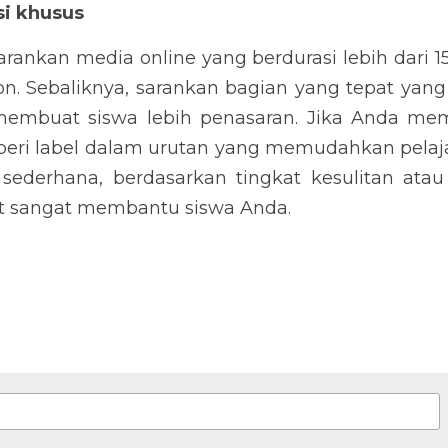
si khusus
ankan media online yang berdurasi lebih dari 15
 Sebaliknya, sarankan bagian yang tepat yang
membuat siswa lebih penasaran. Jika Anda memb
beri label dalam urutan yang memudahkan pelaj
sederhana, berdasarkan tingkat kesulitan atau 
t sangat membantu siswa Anda.