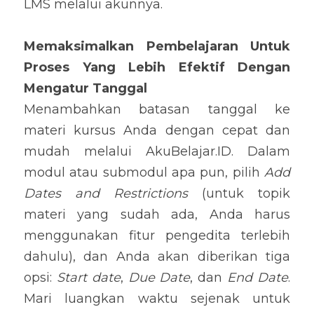
LMS melalui akunnya.
Memaksimalkan Pembelajaran Untuk 
Proses Yang Lebih Efektif Dengan 
Mengatur Tanggal
Menambahkan batasan tanggal ke 
materi kursus Anda dengan cepat dan 
mudah melalui AkuBelajar.ID. Dalam 
modul atau submodul apa pun, pilih
 Add 
Dates and Restrictions 
(untuk topik 
materi yang sudah ada, Anda harus 
menggunakan fitur pengedita terlebih 
dahulu), dan Anda akan diberikan tiga 
opsi: 
Start date
, 
Due Date
, dan 
End Date
. 
Mari luangkan waktu sejenak untuk 