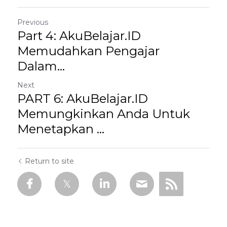
Previous
Part 4: AkuBelajar.ID
Memudahkan Pengajar
Dalam...
Next
PART 6: AkuBelajar.ID
Memungkinkan Anda Untuk
Menetapkan ...
Return to site