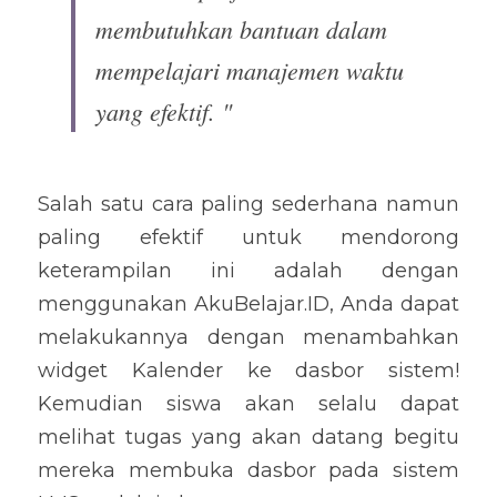
membutuhkan bantuan dalam 
mempelajari manajemen waktu 
yang efektif. "
Salah satu cara paling sederhana namun 
paling efektif untuk mendorong 
keterampilan ini adalah dengan 
menggunakan AkuBelajar.ID, Anda dapat 
melakukannya dengan menambahkan 
widget Kalender ke dasbor sistem! 
Kemudian siswa akan selalu dapat 
melihat tugas yang akan datang begitu 
mereka membuka dasbor pada sistem 