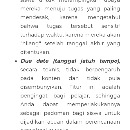
siswa untuk merampingkan upaya 
mereka menuju tugas yang paling 
mendesak, karena mengetahui 
bahwa tugas tersebut sensitif 
terhadap waktu, karena mereka akan 
"hilang" setelah tanggal akhir yang 
ditentukan.
Due date (tanggal jatuh tempo)
, 
secara teknis, tidak berpengaruh 
pada konten dan tidak pula 
disembunyikan. Fitur ini adalah 
pengingat bagi pelajar, sehingga 
Anda dapat memperlakukannya 
sebagai pedoman bagi siswa untuk 
dijadikan acuan dalam perencanaan 