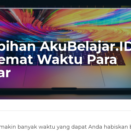
bihan AkuBelajar.I
mat Waktu Para 
ar
emakin banyak waktu yang dapat Anda habiskan b