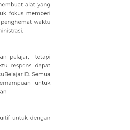
membuat alat yang 
k fokus memberi 
t penghemat waktu 
istrasi.
 pelajar,  tetapi 
u respons dapat 
Belajar.ID. Semua 
kemampuan untuk 
an.
itif untuk dengan 