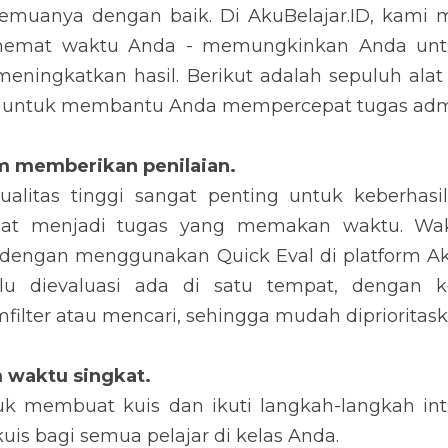
muanya dengan baik. Di AkuBelajar.ID, kami 
mat waktu Anda - memungkinkan Anda untu
eningkatkan hasil. Berikut adalah sepuluh ala
r untuk membantu Anda mempercepat tugas admin
m memberikan penilaian. 
alitas tinggi sangat penting untuk keberhasilan
pat menjadi tugas yang memakan waktu. Wakt
t dengan menggunakan Quick Eval di platform Aku
rlu dievaluasi ada di satu tempat, dengan 
ilter atau mencari, sehingga mudah diprioritask
m waktu singkat. 
uk membuat kuis dan ikuti langkah-langkah intu
s bagi semua pelajar di kelas Anda.