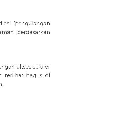
iasi (pengulangan 
aman berdasarkan 
ngan akses seluler 
terlihat bagus di 
n.