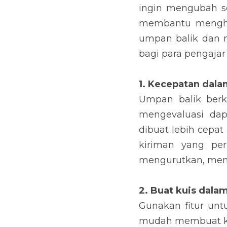
ingin mengubah se
membantu menghe
umpan balik dan m
bagi para pengaja
1. Kecepatan 
dala
Umpan balik berku
mengevaluasi da
dibuat lebih cepa
kiriman yang pe
mengurutkan, memf
2. Buat kuis dala
Gunakan fitur unt
mudah membuat kui