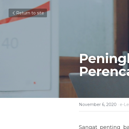
Return to site
Peningk
Perenc
November 6, 2020
·
e-Le
Sangat penting b