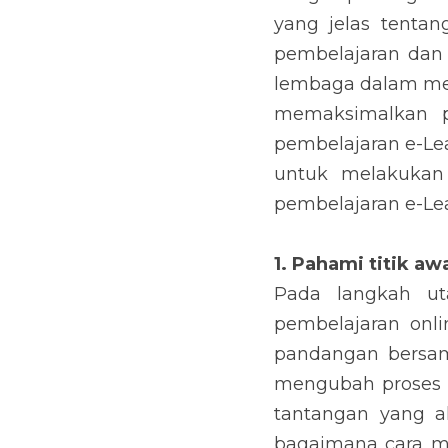
yang jelas tentan
pembelajaran dan 
lembaga dalam mel
memaksimalkan p
pembelajaran e-Le
untuk melakukan 
pembelajaran e-Lea
1. Pahami titik aw
Pada langkah ut
pembelajaran onl
pandangan bersam
mengubah proses b
tantangan yang 
bagaimana cara m