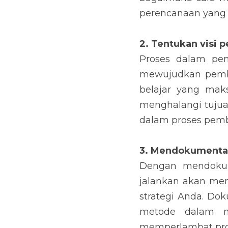
perencanaan yang t
2. Tentukan visi 
Proses dalam pen
mewujudkan pembe
belajar yang mak
menghalangi tujua
dalam proses pembe
3. Mendokumentas
Dengan mendokum
jalankan akan me
strategi Anda. D
metode dalam me
memperlambat pros