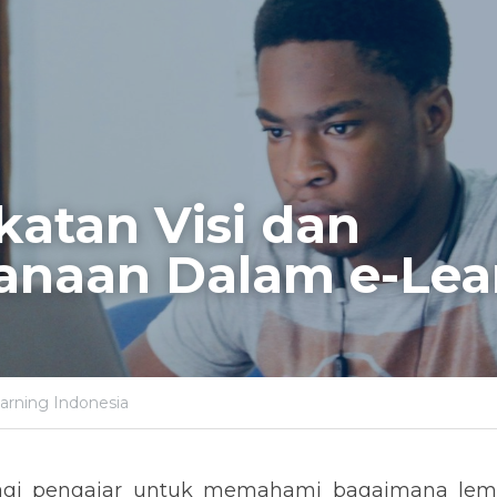
atan Visi dan 
anaan Dalam e-Lea
arning Indonesia
agi pengajar untuk memahami bagaimana lemba