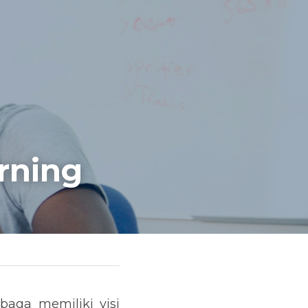
rning
ga memiliki visi 