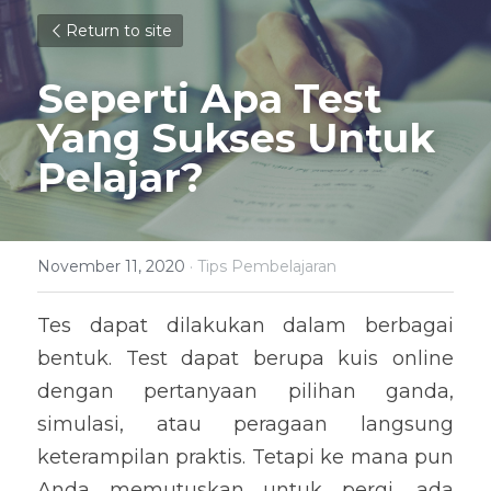
Return to site
Seperti Apa Test 
Yang Sukses Untuk 
Pelajar?
November 11, 2020
·
Tips Pembelajaran
Tes dapat dilakukan dalam berbagai 
bentuk. Test dapat berupa kuis online 
dengan pertanyaan pilihan ganda, 
simulasi, atau peragaan langsung 
keterampilan praktis. Tetapi ke mana pun 
Anda memutuskan untuk pergi, ada 