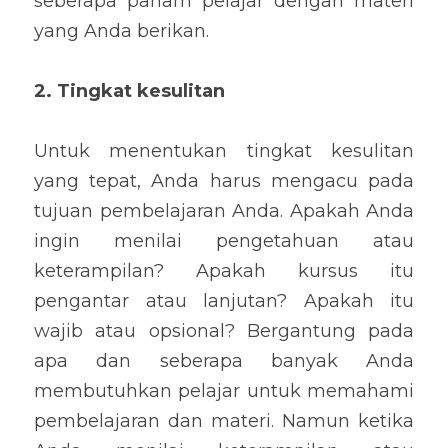
seberapa paham pelajar dengan materi 
yang Anda berikan.
2. Tingkat kesulitan
Untuk menentukan tingkat kesulitan 
yang tepat, Anda harus mengacu pada 
tujuan pembelajaran Anda. Apakah Anda 
ingin menilai pengetahuan atau 
keterampilan? Apakah kursus itu 
pengantar atau lanjutan? Apakah itu 
wajib atau opsional? Bergantung pada 
apa dan seberapa banyak Anda 
membutuhkan pelajar untuk memahami 
pembelajaran dan materi. Namun ketika 