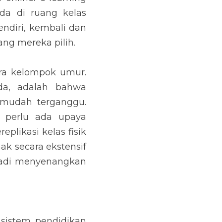
a di ruang kelas 
ndiri, kembali dan 
ng mereka pilih.
ara kelompok umur. 
a, adalah bahwa 
 mudah terganggu. 
 perlu ada upaya 
likasi kelas fisik 
k secara ekstensif 
adi menyenangkan 
istem pendidikan 