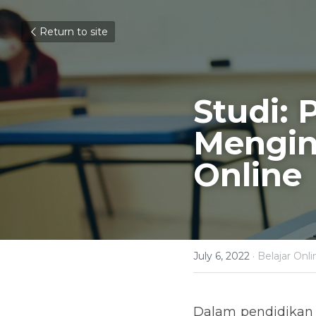
Return to site
Studi: 
Menging
Online
July 6, 2022
·
Belajar Onli
Dalam pendidikan 