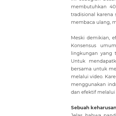
membutuhkan 40-6
tradisional karena
membaca ulang, me
Meski demikian, ef
Konsensus umum 
lingkungan yang t
Untuk mendapatka
bersama untuk meny
melalui video. Kar
menggunakan indr
dan efektif melalu
Sebuah keharusan
Jelas bahwa pand