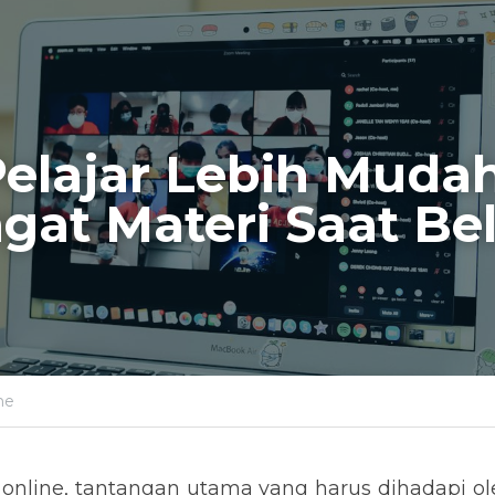
Pelajar Lebih Mudah
at Materi Saat Bela
ne
online, tantangan utama yang harus dihadapi ole