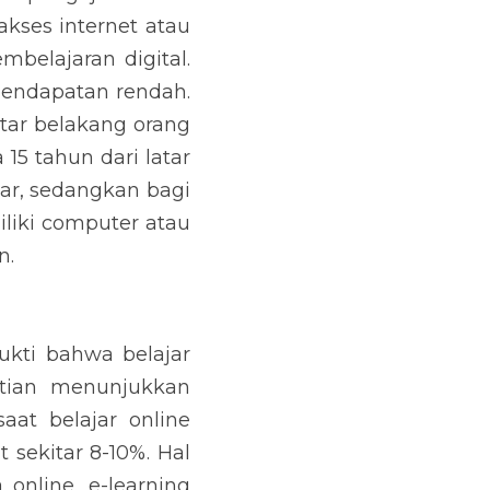
kses internet atau 
belajaran digital. 
pendapatan rendah. 
tar belakang orang 
5 tahun dari latar 
r, sedangkan bagi 
iki computer atau 
n.
kti bahwa belajar 
itian menunjukkan 
at belajar online 
sekitar 8-10%. Hal 
online. e-learning 