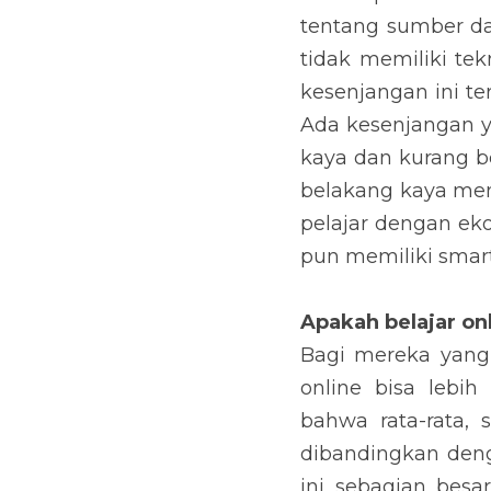
tentang sumber day
tidak memiliki tek
kesenjangan ini te
Ada kesenjangan ya
kaya dan kurang be
belakang kaya men
pelajar dengan ek
pun memiliki smar
Apakah belajar on
Bagi mereka yang 
online bisa lebih
bahwa rata-rata, 
dibandingkan denga
ini sebagian besar