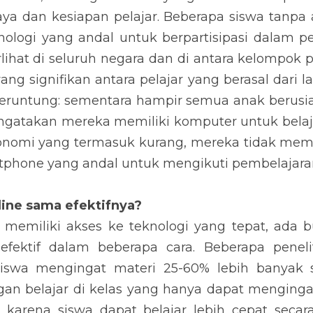
a dan kesiapan pelajar. Beberapa siswa tanpa a
nologi yang andal untuk berpartisipasi dalam pem
rlihat di seluruh negara dan di antara kelompok 
ng signifikan antara pelajar yang berasal dari la
runtung: sementara hampir semua anak berusia 1
gatakan mereka memiliki komputer untuk belaja
onomi yang termasuk kurang, mereka tidak memil
tphone yang andal untuk mengikuti pembelajara
line sama efektifnya?
memiliki akses ke teknologi yang tepat, ada bu
 efektif dalam beberapa cara. Beberapa penel
siswa mengingat materi 25-60% lebih banyak sa
n belajar di kelas yang hanya dapat mengingat 
 karena siswa dapat belajar lebih cepat secara 