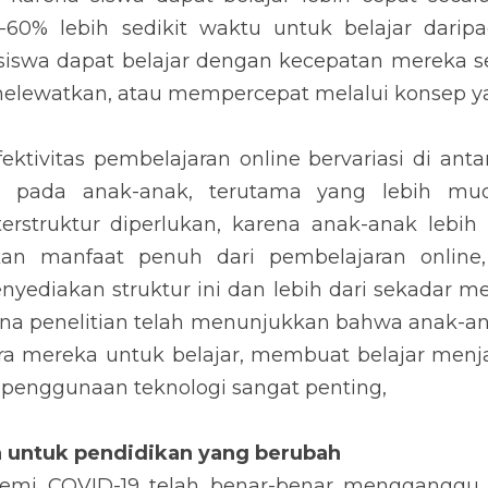
0% lebih sedikit waktu untuk belajar daripad
 siswa dapat belajar dengan kecepatan mereka se
lewatkan, atau mempercepat melalui konsep ya
ektivitas pembelajaran online bervariasi di ant
pada anak-anak, terutama yang lebih mud
erstruktur diperlukan, karena anak-anak lebih
n manfaat penuh dari pembelajaran online,
ediakan struktur ini dan lebih dari sekadar merep
ena penelitian telah menunjukkan bahwa anak-ana
a mereka untuk belajar, membuat belajar menj
i penggunaan teknologi sangat penting,
 untuk pendidikan yang berubah
emi COVID-19 telah benar-benar mengganggu s