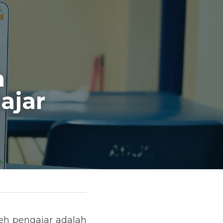
 
jar 
h pengajar adalah 