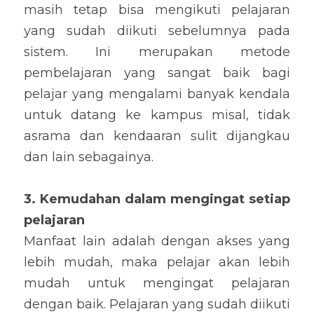
masih tetap bisa mengikuti pelajaran 
yang sudah diikuti sebelumnya pada 
sistem. Ini merupakan metode 
pembelajaran yang sangat baik bagi 
pelajar yang mengalami banyak kendala 
untuk datang ke kampus misal, tidak 
asrama dan kendaaran sulit dijangkau 
dan lain sebagainya.
3. Kemudahan dalam mengingat setiap 
pelajaran
Manfaat lain adalah dengan akses yang 
lebih mudah, maka pelajar akan lebih 
mudah untuk mengingat pelajaran 
dengan baik. Pelajaran yang sudah diikuti 